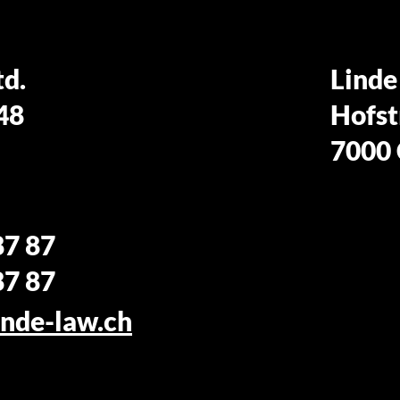
td.
Linde
 48
Hofst
7000 
87 87
87 87
nde-law.ch