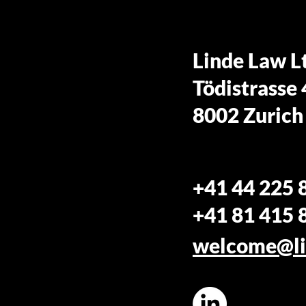
Linde Law L
Tödistrasse
8002 Zurich
+41 44 225 
+41 81 415 
welcome@li