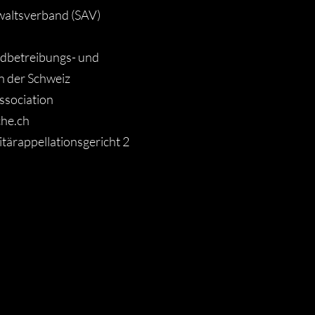
waltsverband (SAV)
ldbetreibungs- und
 der Schweiz
ssociation
che.ch
itärappellationsgericht 2