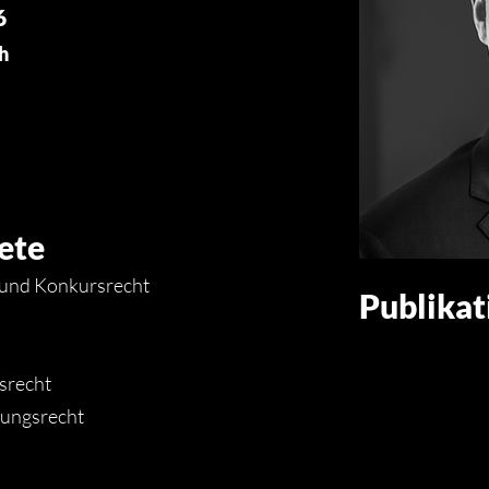
6
h
ete
 und Konkursrecht
Publikat
srecht
tungsrecht