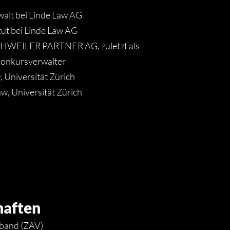
alt bei Linde Law AG
tut bei Linde Law AG
HWEILER PARTNER AG, zuletzt als
Konkursverwalter
 Universität Zürich
w, Universität Zürich
haften
band (ZAV)